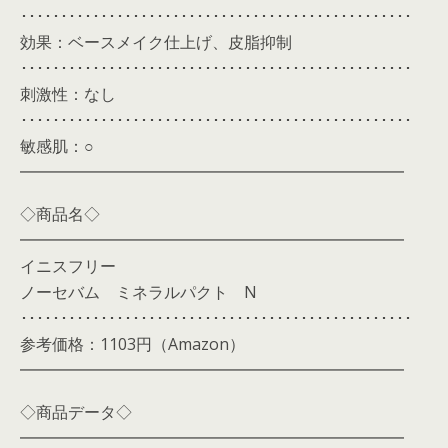
･････････････････････････････････････････････････
効果：ベースメイク仕上げ、皮脂抑制
･････････････････････････････････････････････････
刺激性：なし
･････････････････････････････････････････････････
敏感肌：○
━━━━━━━━━━━━━━━━━━━━━━━━
◇商品名◇
━━━━━━━━━━━━━━━━━━━━━━━━
イニスフリー
ノーセバム ミネラルパクト N
･････････････････････････････････････････････････
参考価格：1103円（Amazon）
━━━━━━━━━━━━━━━━━━━━━━━━
◇商品データ◇
━━━━━━━━━━━━━━━━━━━━━━━━