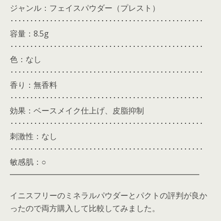
ジャンル：フェイスパウダー（プレスト）
･････････････････････････････････････････････････
容量：8.5g
･････････････････････････････････････････････････
色：なし
･････････････････････････････････････････････････
香り：無香料
･････････････････････････････････････････････････
効果：ベースメイク仕上げ、皮脂抑制
･････････････････････････････････････････････････
刺激性：なし
･････････････････････････････････････････････････
敏感肌：○
━━━━━━━━━━━━━━━━━━━━━━━━
イニスフリーのミネラルパウダーとパクトの評判が良か
ったので両方購入して比較してみました。