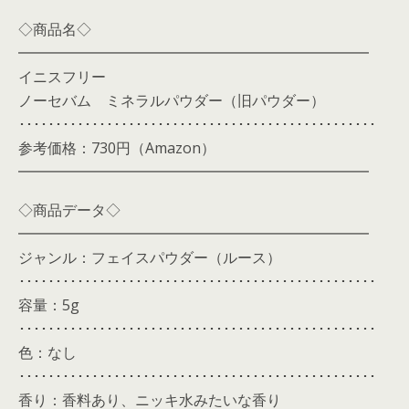
◇商品名◇
━━━━━━━━━━━━━━━━━━━━━━━━
イニスフリー
ノーセバム ミネラルパウダー（旧パウダー）
･････････････････････････････････････････････････
参考価格：730円（Amazon）
━━━━━━━━━━━━━━━━━━━━━━━━
◇商品データ◇
━━━━━━━━━━━━━━━━━━━━━━━━
ジャンル：フェイスパウダー（ルース）
･････････････････････････････････････････････････
容量：5g
･････････････････････････････････････････････････
色：なし
･････････････････････････････････････････････････
香り：香料あり、ニッキ水みたいな香り