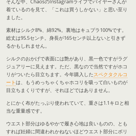
そんな中、ChaosのInstagramライブでバイヤーさんが
着ているのを見て、「これは買うしかない」と思い至り
ました。
素材はシルク8%、綿92%。裏地はキュプラ100%です。
総丈は95.5センチ。身長が165センチ以上ないと引きず
るかもしれません。
シルクのおかげで表面には艶があり、黒一色ですがラグ
ジュアリーに見えます。ただ、黒なので当然ですがホコ
リがついたら目立ちます。今年購入した
スペクタクルコ
ート
は、もうめっちゃくちゃホコリを吸って白いものが
目立ちまくりですが、それほどではありません。
とにかく布がたっぷり使われていて、重さは1.1キロと相
当な重量感です。
ウエスト部分はゆるやかで履き心地は良いものの、とも
すれば妊婦に間違われかねないほどウエスト部分にボリ