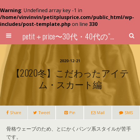
Warning
: Undefined array key -1 in
/home/vinvinvin/petitplusprice.com/public_html/wp-
includes/post-template.php
on line
330
petit＋price〜30代・40代の“超プチプラ”買い物術〜
2020-12-21
【2020冬】こだわったアイテ
ム・スカート編
Share
Tweet
Pin
Mail
SMS
骨格ウェーブのため、とにかくパンツ系スタイルが苦手
です。