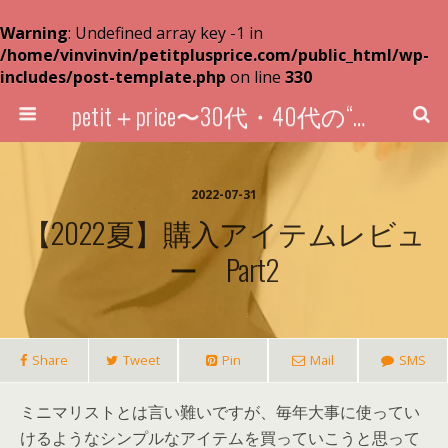
Warning
: Undefined array key -1 in
/home/vinvinvin/petitplusprice.com/public_html/wp-
includes/post-template.php
on line
330
petit＋price〜30代・40代の“超プチプラ”買い物術〜
2022-07-31
【2022夏】購入アイテムレビュ
ー Part2
Share
Tweet
Pin
Mail
SMS
ミニマリストとは言い難いですが、毎年大事に使ってい
けるようなシンプルなアイテムを買っていこうと思って