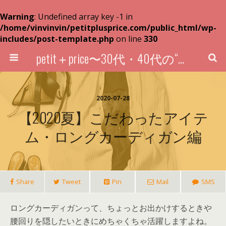
Warning
: Undefined array key -1 in
/home/vinvinvin/petitplusprice.com/public_html/wp-
includes/post-template.php
on line
330
petit＋price〜30代・40代の“超プチプラ”買い物術〜
2020-07-28
【2020夏】こだわったアイテ
ム・ロングカーディガン編
Share
Tweet
Pin
Mail
SMS
ロングカーディガンって、ちょっとお出かけするときや
腰回りを隠したいときにめちゃくちゃ活躍しますよね。