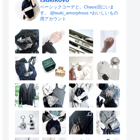
ベーシックコーデと。Chaos沼にいま
す。
@tsuki_amorphous ⇦おいしいもの
用アカウント