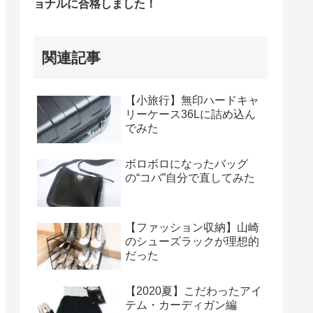
ョナルに合格しました！
関連記事
【小旅行】無印ハードキャ
リーケース36Lに詰め込ん
でみた
ボロボロになったバッグ
の“コバ”自分で直してみた
【ファッション収納】山崎
のシューズラックが理想的
だった
【2020夏】こだわったアイ
テム・カーディガン編