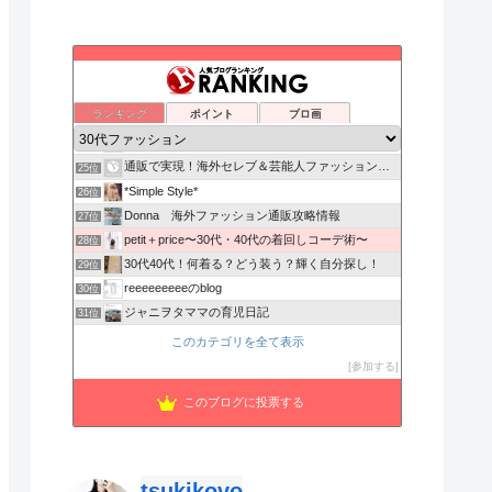
もっともっとHappy Life を目指して！！
21位
ぐうたらワーキングマザーの日記
22位
ランキング
ポイント
ブロ画
着回し上手になりたいママの今日の着こなしコーデ術！
23位
BIBIのおしゃママ&美容ライフ
24位
通販で実現！海外セレブ＆芸能人ファッションブログ
25位
*Simple Style*
26位
Donna 海外ファッション通販攻略情報
27位
petit＋price〜30代・40代の着回しコーデ術〜
28位
30代40代！何着る？どう装う？輝く自分探し！
29位
reeeeeeeeeのblog
30位
ジャニヲタママの育児日記
31位
さふさふーりぶら。
32位
このカテゴリを全て表示
ヒルナンデスで３色買い物
33位
参加する
アラサーのプチプラコーデでひめねこな日常
34位
このブログに投票する
mariaのランジェリーroom〜可愛くてお得な下着探し〜
35位
tsukikovo