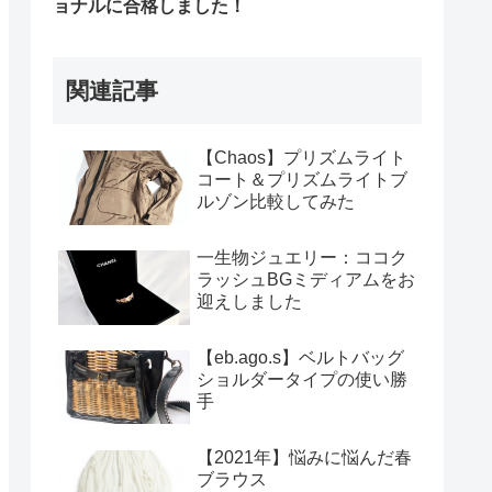
ョナルに合格しました！
関連記事
【Chaos】プリズムライト
コート＆プリズムライトブ
ルゾン比較してみた
一生物ジュエリー：ココク
ラッシュBGミディアムをお
迎えしました
【eb.ago.s】ベルトバッグ
ショルダータイプの使い勝
手
【2021年】悩みに悩んだ春
ブラウス