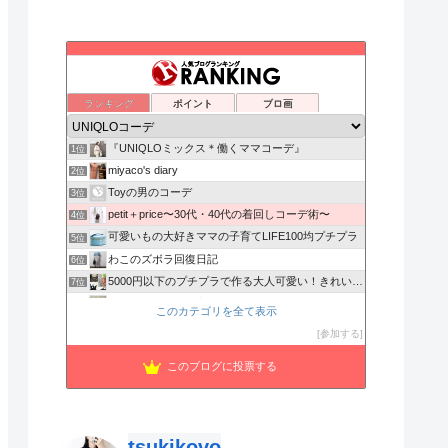
ランキング
ポイント
ブロ画
『UNIQLOミックス＊働くママコーデ』
1位
miyaco's diary
2位
Toyの男のコーデ
3位
petit＋price〜30代・40代の着回しコーデ術〜
4位
可愛いもの大好きママの子育てLIFE100均プチプラ
5位
わこのズボラ回復日記
6位
5000円以下のプチプラで作る大人可愛い！きれいめカジュアル
7位
やさしい暮らし、心地よい暮らし
8位
このカテゴリを全て表示
猫なでのSimple daily coordinate
9位
参加する
服メンズブログ
10位
このブログに投票する
DADA
11位
「ちょうどいいおじさん」のつくりかた
12位
yu-co's CLOSET〜プチプラできれいめカジュアル
13位
小遣い3万円サラリーマンのブログ
14位
tsukikovo