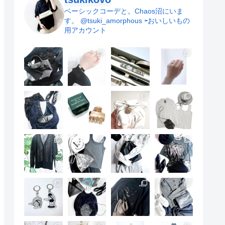
僕らのゆるい暮らし 30代2児のパパブログ
15位
ベーシックコーデと。Chaos沼にいま
す。
@tsuki_amorphous ⇦おいしいもの
用アカウント