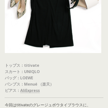
トップス：titivate
スカート：UNIQLO
バッグ：LOEWE
パンプス：Menué （楽天）
ピアス：
AliExpress
今回はtitivateのグレージュボウタイブラウスに、