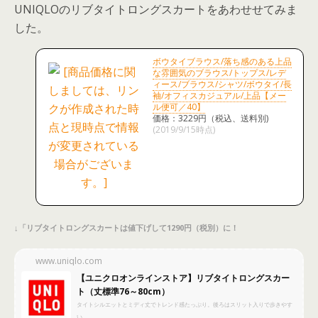
UNIQLOのリブタイトロングスカートをあわせせてみま
した。
ボウタイブラウス/落ち感のある上品
な雰囲気のブラウス/トップス/レデ
ィース/ブラウス/シャツ/ボウタイ/長
袖/オフィスカジュアル/上品【メー
ル便可／40】
価格：3229円（税込、送料別)
(2019/9/15時点)
↓「リブタイトロングスカートは値下げして1290円（税別）に！
www.uniqlo.com
【ユニクロオンラインストア】リブタイトロングスカー
ト（丈標準76～80cm）
タイトシルエットとミディ丈でトレンド感たっぷり。後ろはスリット入りで歩きやす
い。