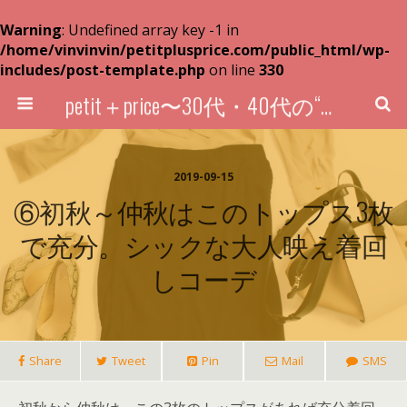
Warning
: Undefined array key -1 in
/home/vinvinvin/petitplusprice.com/public_html/wp-
includes/post-template.php
on line
330
petit＋price〜30代・40代の“超プチプラ”買い物術〜
2019-09-15
⑥初秋～仲秋はこのトップス3枚
で充分。シックな大人映え着回
しコーデ
Share
Tweet
Pin
Mail
SMS