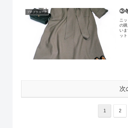
③
プチプラコーデ
ニッ
の購
いま
ット
次
1
2