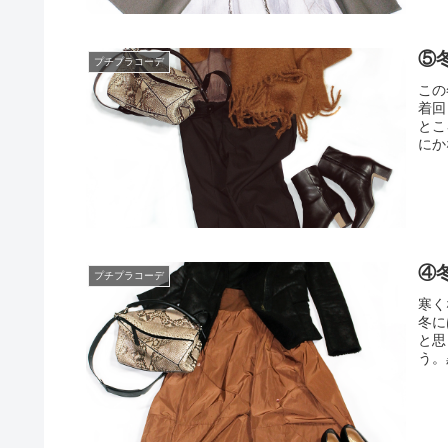
⑤
プチプラコーデ
この
着回
とこ
にか
④
プチプラコーデ
寒く
冬に
と思
う。