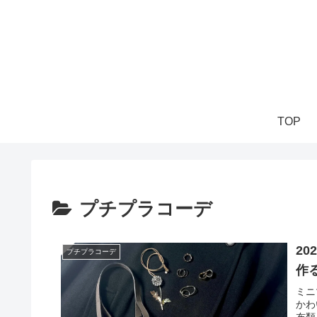
TOP
プチプラコーデ
2
プチプラコーデ
作
ミニ
かわ
布類