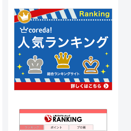
まなきのなるようにするさ！
18位
natsumiの気まぐれブログ。美容コスメ服グルメはてな
19位
ランキング
ポイント
ブロ画
*Simple Style*
20位