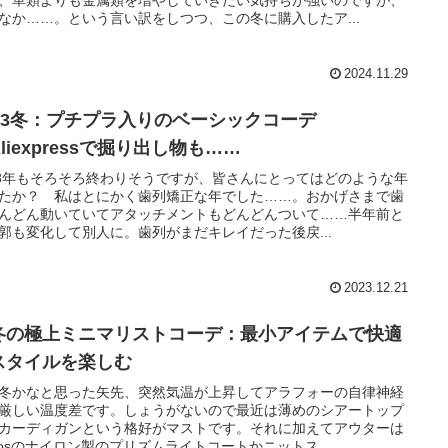
なか……。という言い訳をしつつ、この冬に購入したア...
2024.11.29
023冬：プチプラ入りのベーシックコーデ
liexpressで掘り出し物も……
23年もそろそろ終わりそうですが、皆さんにとってはどのような年
たか？ 私はとにかく歯列矯正な年でした……。おかげさまで歯
んどん動いていてアタッチメントもどんどんついて……半年前と
郭も変化して別人に。歯列がまだキレイだった後戻...
2023.12.21
冬の極上ミニマリストコーデ：最小アイテムで快適
スタイルを楽しむ
冬かなと思った矢先、突然気温が上昇してアラフォーの自律神経
厳しい温度差です。しょうがないので最近は薄めのシアートップ
カーディガンという格好がマストです。それに加えてアウターは
aosのナイロン製のプリズムライトコートかニットス...