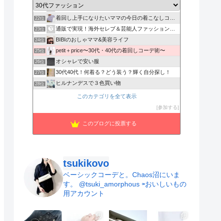
ぐうたらワーキングマザーの日記
21位
着回し上手になりたいママの今日の着こなしコーデ術！
22位
通販で実現！海外セレブ＆芸能人ファッションブログ
23位
BIBIのおしゃママ&美容ライフ
24位
petit＋price〜30代・40代の着回しコーデ術〜
25位
オシャレで安い服
26位
30代40代！何着る？どう装う？輝く自分探し！
27位
ヒルナンデスで３色買い物
28位
reeeeeeeeeのblog
29位
このカテゴリを全て表示
さふさふーりぶら。
30位
参加する
ジャニヲタママの育児日記
31位
このブログに投票する
アラサーのプチプラコーデでひめねこな日常
32位
tsukikovo
ベーシックコーデと。Chaos沼にいま
す。
@tsuki_amorphous ⇦おいしいもの
用アカウント