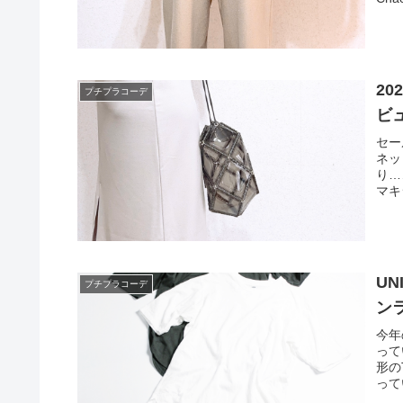
2
プチプラコーデ
ビ
セー
ネッ
り…
マキ
U
プチプラコーデ
ン
今年
って
形の
って