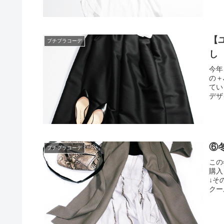
【
プチプラコーデ
し
今年
の＋
てい
デザ
⑥
プチプラコーデ
この
購入
↓そ
クー