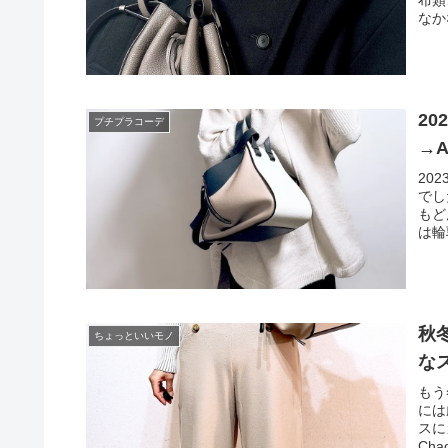
なか
2
プチプラコーデ
→A
20
でし
もど
は輪
秋
ちょっといいモノ
な
もう
には
スに
Ch