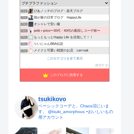
通販で実現！海外セレブ＆芸能人ファッションブログ
20位
ぴあノッチのブログ - 楽天ブログ
21位
我が家の日常ブログ HappyLife
22位
オシャレで安い服
23位
petit＋price〜30代・40代の着回しコーデ術〜
24位
もっともっとHappy Life を目指して！！
25位
りいにゃんBBA伝説
26位
メイクと可愛い雑貨のお店 cari-nait
27位
元ライターrikokoママのプチプラ好き
28位
このカテゴリを全て表示
ayagamo's fashion Blog
29位
参加する
愛しき天使 亀梨和也に恋した亀梨和也絶賛溺愛中
30位
このブログに投票する
ﾌﾞﾝ子の赤裸々ぶろぐ。
31位
tsukikovo
ベーシックコーデと。Chaos沼にいま
す。
@tsuki_amorphous ⇦おいしいもの
用アカウント