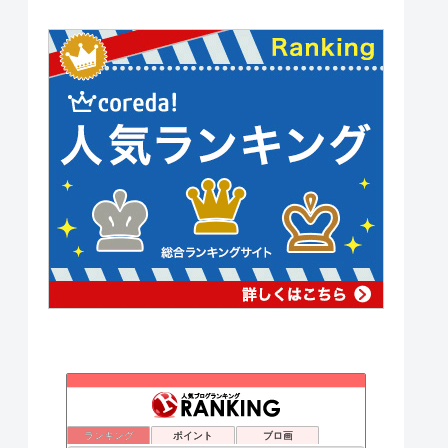
小顔を作り出すヘアサロン＆エステ「NON EDGE」
17位
Sサイズママでもおしゃれしたい！
18位
ランキング
ポイント
ブロ画
miyaco's diary
19位