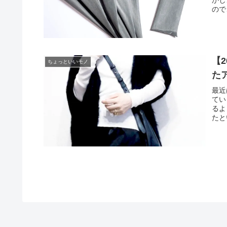
ので
【
ちょっといいモノ
た
最近
てい
るよ
たと